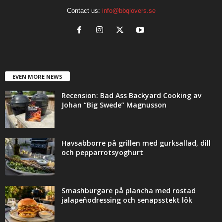
Contact us:
info@bbqlovers.se
EVEN MORE NEWS
Recension: Bad Ass Backyard Cooking av
Johan “Big Swede” Magnusson
Havsabborre på grillen med gurksallad, dill
och pepparrotsyoghurt
Smashburgare på plancha med rostad
jalapeñodressing och senapsstekt lök