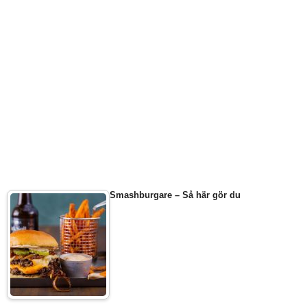
Smashburgare – Så här gör du