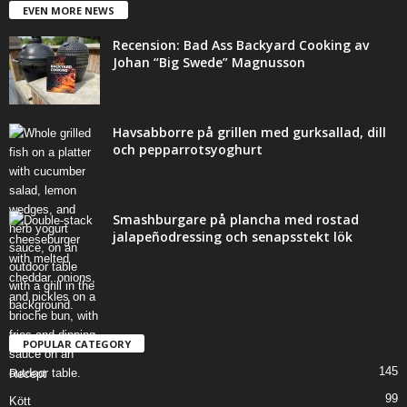
EVEN MORE NEWS
Recension: Bad Ass Backyard Cooking av
Johan “Big Swede” Magnusson
Havsabborre på grillen med gurksallad, dill
och pepparrotsyoghurt
Smashburgare på plancha med rostad
jalapeñodressing och senapsstekt lök
POPULAR CATEGORY
145
Recept
99
Kött