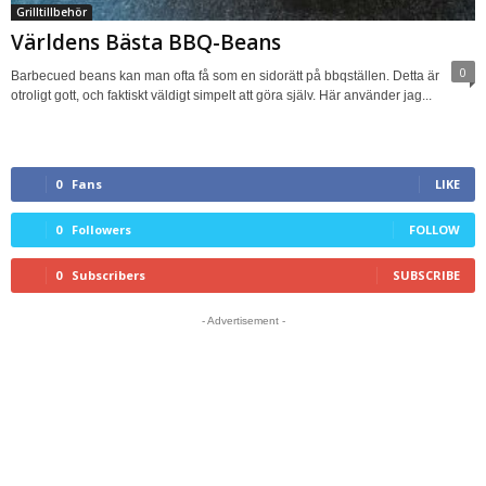
Grilltillbehör
Världens Bästa BBQ-Beans
0
Barbecued beans kan man ofta få som en sidorätt på bbqställen. Detta är
otroligt gott, och faktiskt väldigt simpelt att göra själv. Här använder jag...
0
Fans
LIKE
0
Followers
FOLLOW
0
Subscribers
SUBSCRIBE
- Advertisement -