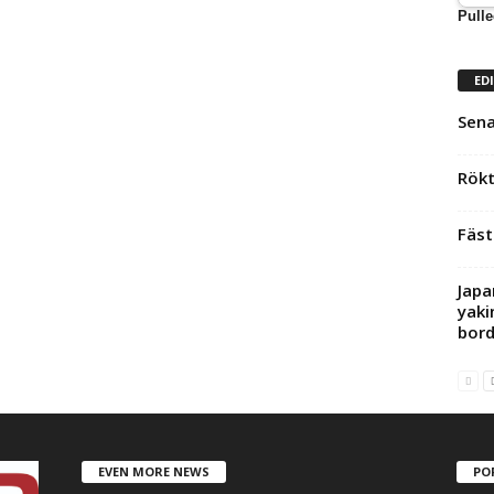
Pulle
ED
Sena
Rökt
Fäst
Japan
yaki
bord
EVEN MORE NEWS
PO