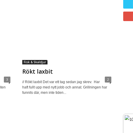
Fisk & Skaldjur
Rökt laxbit
3
2
// Rökt laxbit Det var ett tag sedan jag skrev. Har
iten
haft fullt upp med nytt jobb och annat. Grillningen har
funnits där, men inte tiden...