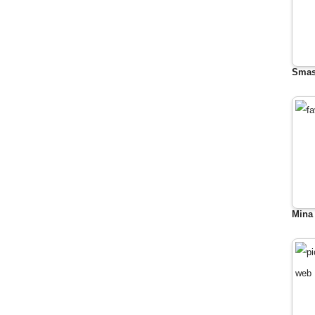
Smas
Mina 