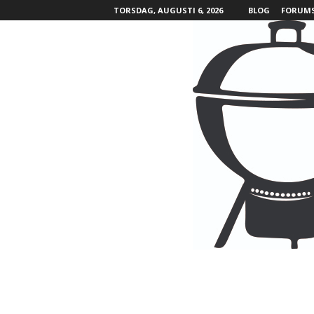
TORSDAG, AUGUSTI 6, 2026
BLOG
FORUM
B
B
Q
L