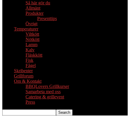
Så här gör du
Allmänt
Produkter
Presenttips
Övrigt
Temperaturer
Viltkött
Nötkött
Lamm
Kalv
Fläskkött
Fisk
Fågel
Skribenter
Grillforum
Om & Kontakt
BBQLovers Grillkurser
Samarbeta med oss
Catering & grillevent
Press