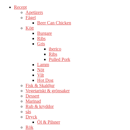
Recept
Apetizers
Fågel
Beer Can Chicken
Kött
Burgare
Ribs
Gris
iberico
Ribs
Pulled Pork
Lamm
Nöt
Vilt
Hot Dog
Fisk & Skaldjur
Vegetariskt & grönsaker
Dessert
Marinad
Rub & kryddor
sås
Dryck
Öl & Pilsner
Rök