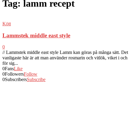
Tag: lamm recept
Kött
Lammstek middle east style
0
// Lammstek middle east style Lamm kan göras på många sätt. Det
vanligaste här är att man använder rosmarin och vitlök, viket i och
för sig...
0
Fans
Like
0
Followers
Follow
0
Subscribers
Subscribe