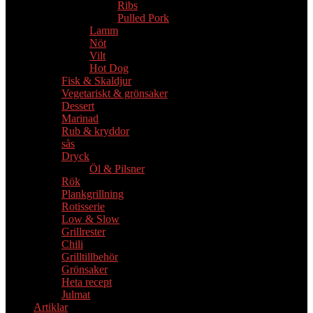
Ribs
Pulled Pork
Lamm
Nöt
Vilt
Hot Dog
Fisk & Skaldjur
Vegetariskt & grönsaker
Dessert
Marinad
Rub & kryddor
sås
Dryck
Öl & Pilsner
Rök
Plankgrillning
Rotisserie
Low & Slow
Grillrester
Chili
Grilltillbehör
Grönsaker
Heta recept
Julmat
Artiklar