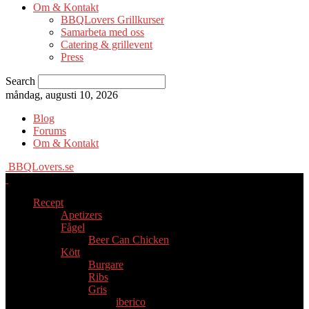
Om & Kontakt
BBQLovers Grillkurser
Samarbeta med oss
Catering & grillevent
Press
Search
måndag, augusti 10, 2026
Blog
Forums
Om & Kontakt
BBQLovers.se
Recept
Apetizers
Fågel
Beer Can Chicken
Kött
Burgare
Ribs
Gris
iberico