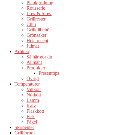
Plankgrillning
Rotisserie
Low & Slow
Grillrester
Chili
Grilltillbehör
Grönsaker
Heta recept
Julmat
Artiklar
Så här gör du
Allmänt
Produkter
Presenttips
Övrigt
Temperaturer
Viltkött
Nötkött
Lamm
Kalv
Fläskkött
Fisk
Fågel
Skribenter
Grillforum