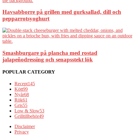
Havsabborre på grillen med gurksallad, dill och
pepparrotsyoghurt
Smashburgare på plancha med rostad
jalapeñodressing och senapsstekt lök
POPULAR CATEGORY
Recept
145
Kött
99
Nyår
68
Rök
61
Gris
55
Low & Slow
53
Grilltillbehör
49
Disclaimer
Privacy