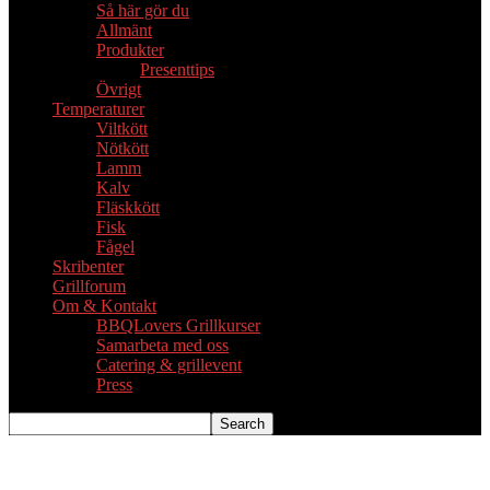
Så här gör du
Allmänt
Produkter
Presenttips
Övrigt
Temperaturer
Viltkött
Nötkött
Lamm
Kalv
Fläskkött
Fisk
Fågel
Skribenter
Grillforum
Om & Kontakt
BBQLovers Grillkurser
Samarbeta med oss
Catering & grillevent
Press