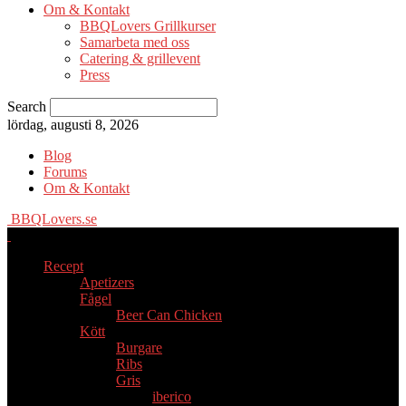
Om & Kontakt
BBQLovers Grillkurser
Samarbeta med oss
Catering & grillevent
Press
Search
lördag, augusti 8, 2026
Blog
Forums
Om & Kontakt
BBQLovers.se
Recept
Apetizers
Fågel
Beer Can Chicken
Kött
Burgare
Ribs
Gris
iberico