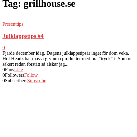
Tag: grillhouse.se
Presenttips
Julklappstips #4
0
Fjärde december idag. Dagens julklappstipsär inget för dom veka.
Hot Headz har massa grymma produkter med bra "tryck" i. Som ni
säkert redan förstått så älskar jag...
0
Fans
Like
0
Followers
Follow
0
Subscribers
Subscribe