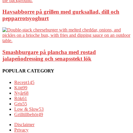
Havsabborre på grillen med gurksallad, dill och
pepparrotsyoghurt
Smashburgare på plancha med rostad
jalapeñodressing och senapsstekt lök
POPULAR CATEGORY
Recept
145
Kött
99
Nyår
68
Rök
61
Gris
55
Low & Slow
53
Grilltillbehör
49
Disclaimer
Privacy