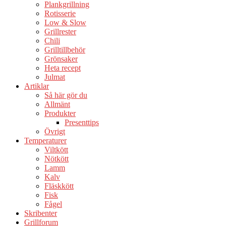
Plankgrillning
Rotisserie
Low & Slow
Grillrester
Chili
Grilltillbehör
Grönsaker
Heta recept
Julmat
Artiklar
Så här gör du
Allmänt
Produkter
Presenttips
Övrigt
Temperaturer
Viltkött
Nötkött
Lamm
Kalv
Fläskkött
Fisk
Fågel
Skribenter
Grillforum