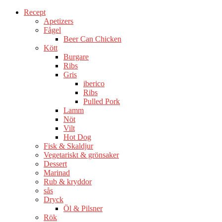
Recept
Apetizers
Fågel
Beer Can Chicken
Kött
Burgare
Ribs
Gris
iberico
Ribs
Pulled Pork
Lamm
Nöt
Vilt
Hot Dog
Fisk & Skaldjur
Vegetariskt & grönsaker
Dessert
Marinad
Rub & kryddor
sås
Dryck
Öl & Pilsner
Rök