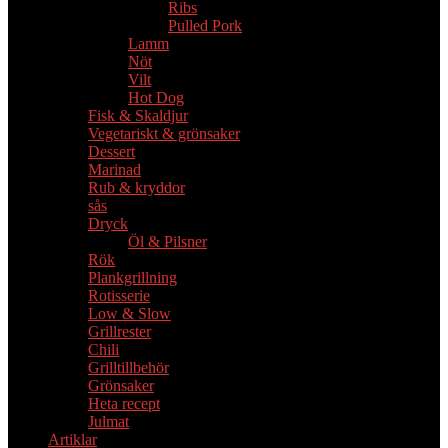
Ribs
Pulled Pork
Lamm
Nöt
Vilt
Hot Dog
Fisk & Skaldjur
Vegetariskt & grönsaker
Dessert
Marinad
Rub & kryddor
sås
Dryck
Öl & Pilsner
Rök
Plankgrillning
Rotisserie
Low & Slow
Grillrester
Chili
Grilltillbehör
Grönsaker
Heta recept
Julmat
Artiklar