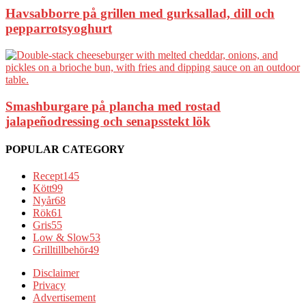
Havsabborre på grillen med gurksallad, dill och
pepparrotsyoghurt
Smashburgare på plancha med rostad
jalapeñodressing och senapsstekt lök
POPULAR CATEGORY
Recept
145
Kött
99
Nyår
68
Rök
61
Gris
55
Low & Slow
53
Grilltillbehör
49
Disclaimer
Privacy
Advertisement