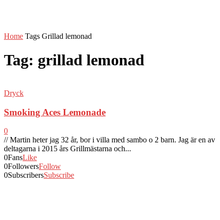
Home
Tags
Grillad lemonad
Tag: grillad lemonad
Dryck
Smoking Aces Lemonade
0
// Martin heter jag 32 år, bor i villa med sambo o 2 barn. Jag är en av
deltagarna i 2015 års Grillmästarna och...
0
Fans
Like
0
Followers
Follow
0
Subscribers
Subscribe