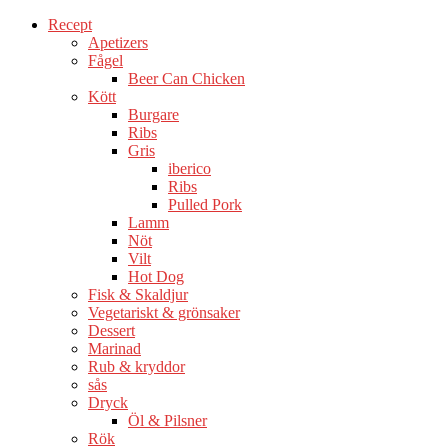
Recept
Apetizers
Fågel
Beer Can Chicken
Kött
Burgare
Ribs
Gris
iberico
Ribs
Pulled Pork
Lamm
Nöt
Vilt
Hot Dog
Fisk & Skaldjur
Vegetariskt & grönsaker
Dessert
Marinad
Rub & kryddor
sås
Dryck
Öl & Pilsner
Rök