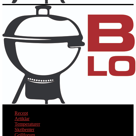
Recept
Artiklar
Temperaturer
Skribenter
Grillforum