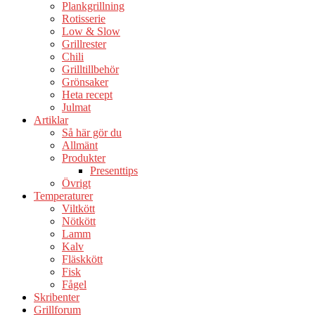
Plankgrillning
Rotisserie
Low & Slow
Grillrester
Chili
Grilltillbehör
Grönsaker
Heta recept
Julmat
Artiklar
Så här gör du
Allmänt
Produkter
Presenttips
Övrigt
Temperaturer
Viltkött
Nötkött
Lamm
Kalv
Fläskkött
Fisk
Fågel
Skribenter
Grillforum