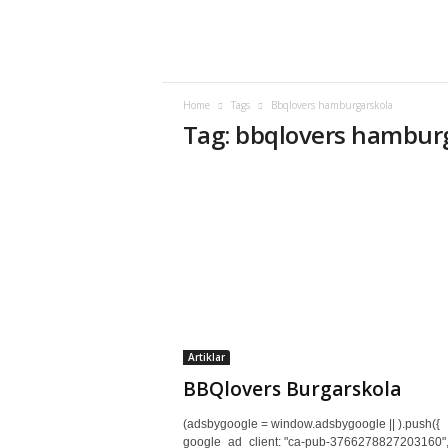
o
v
e
r
s
Home
Tags
Bbqlovers hamburgarskola
.
Tag: bbqlovers hambur
s
e
Artiklar
BBQlovers Burgarskola
(adsbygoogle = window.adsbygoogle || ).push({
google_ad_client: "ca-pub-3766278827203160"