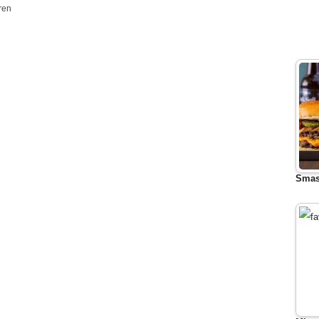
ren
Smas