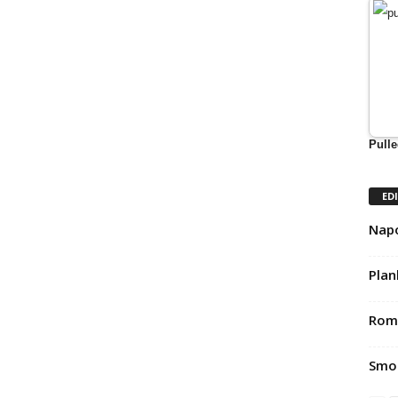
Pulle
ED
Napo
Plan
Rom 
Smok