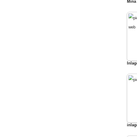
Mina 
Inlag
inlag