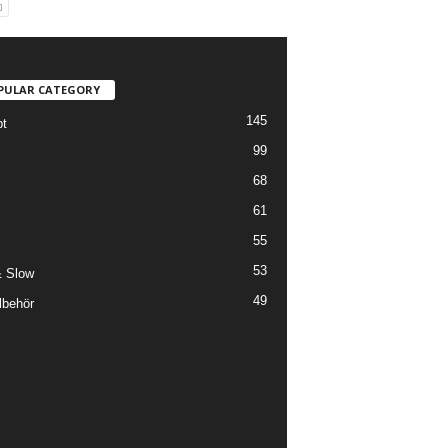
PULAR CATEGORY
145
t
99
68
61
55
53
 Slow
49
llbehör