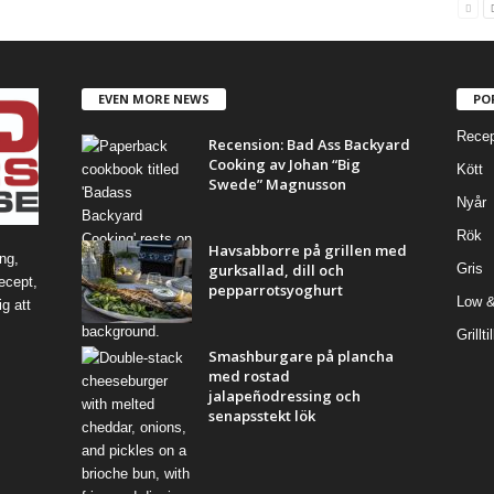
EVEN MORE NEWS
PO
Recep
Recension: Bad Ass Backyard
Cooking av Johan “Big
Kött
Swede” Magnusson
Nyår
Rök
Havsabborre på grillen med
ng,
gurksallad, dill och
Gris
recept,
pepparrotsyoghurt
Low &
g att
Grillti
Smashburgare på plancha
med rostad
jalapeñodressing och
senapsstekt lök