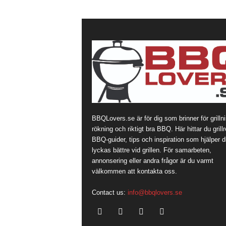
BBQLovers.se är för dig som brinner för grillni
rökning och riktigt bra BBQ. Här hittar du grill
BBQ-guider, tips och inspiration som hjälper di
lyckas bättre vid grillen. För samarbeten,
annonsering eller andra frågor är du varmt
välkommen att kontakta oss.
Contact us:
info@bbqlovers.se