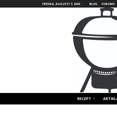
FREDAG, AUGUSTI 7, 2026
BLOG
FORUMS
B
RECEPT
ARTIKL
B
Q
L