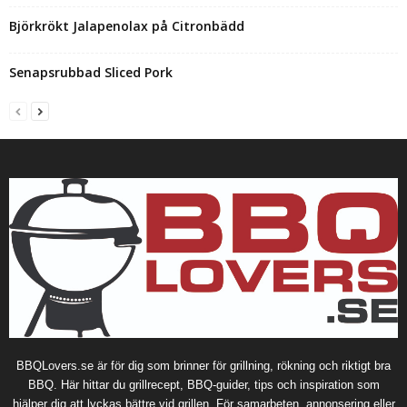
Björkrökt Jalapenolax på Citronbädd
Senapsrubbad Sliced Pork
BBQLovers.se är för dig som brinner för grillning, rökning och riktigt bra
BBQ. Här hittar du grillrecept, BBQ-guider, tips och inspiration som
hjälper dig att lyckas bättre vid grillen. För samarbeten, annonsering eller