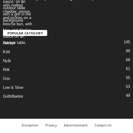
POPULAR CATEGORY
145
Recept
99
Kött
68
Nyår
61
Rök
55
Gris
53
Low & Slow
49
Grilltillbehör
Disclaimer
Privacy
Advertisement
Contact Us