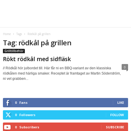
Home
Tags
Rödkål på grillen
Tag: rödkål på grillen
Grilltillbehör
Rökt rödkål med sidfläsk
0
// Rödkål hör julbordet till. Här får ni en BBQ-variant av den klassiska
rödkålen med härliga smaker. Receptet är framtaget av Martin Söderström,
ni vet grabben...
0
Fans
LIKE
0
Followers
FOLLOW
0
Subscribers
SUBSCRIBE