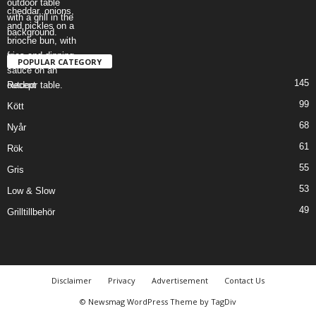
POPULAR CATEGORY
145
Recept
99
Kött
68
Nyår
61
Rök
55
Gris
53
Low & Slow
49
Grilltillbehör
Disclaimer
Privacy
Advertisement
Contact Us
© Newsmag WordPress Theme by TagDiv