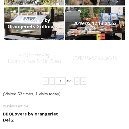
BBQLovers by
2019-05-12 13.24.53
Orangeriets Grillmässa
BBQLovers by
2019-05-12 13.30.42
Orangeriets Grillmässa
«
‹
av
5
›
»
(Visited 53 times, 1 visits today)
Previous article
BBQLovers by orangeriet
Del 2