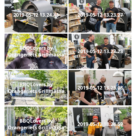
2019-05-12 13.24.45
2019-05-12 13.23.27
BBQLovers by
2019-05-12 13.23.23
Orangeriets Grillmässa
BBQLovers by
2019-05-12 13.25.08
Orangeriets Grillmässa
BBQLovers by
2019-05-12 13.24.59
Orangeriets Grillmässa