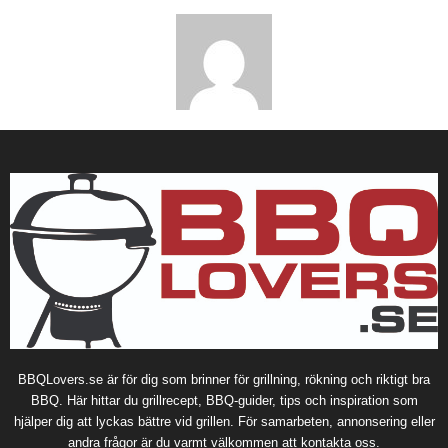
BBQLovers.se är för dig som brinner för grillning, rökning och riktigt bra
BBQ. Här hittar du grillrecept, BBQ-guider, tips och inspiration som
hjälper dig att lyckas bättre vid grillen. För samarbeten, annonsering eller
andra frågor är du varmt välkommen att kontakta oss.