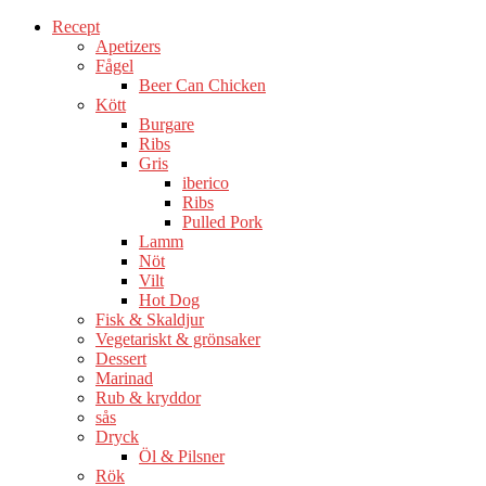
Recept
Apetizers
Fågel
Beer Can Chicken
Kött
Burgare
Ribs
Gris
iberico
Ribs
Pulled Pork
Lamm
Nöt
Vilt
Hot Dog
Fisk & Skaldjur
Vegetariskt & grönsaker
Dessert
Marinad
Rub & kryddor
sås
Dryck
Öl & Pilsner
Rök