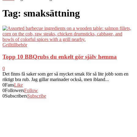
Tag: smaksättning
Grilltillbehör
Topp 10 BBQrubs du enkelt gör själv hemma
0
Det finns få saker som ger så mycket smak för så lite jobb som en
riktigt bra rub. Jag gillar marinader också, men ibland...
0
Fans
Like
0
Followers
Follow
0
Subscribers
Subscribe