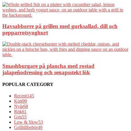
Havsabborre på grillen med gurksallad, dill och
pepparrotsyoghurt
Smashburgare på plancha med rostad
jalapeñodressing och senapsstekt lök
POPULAR CATEGORY
Recept
145
Kött
99
Nyår
68
Rök
61
Gris
55
Low & Slow
53
Grilltillbehör
49