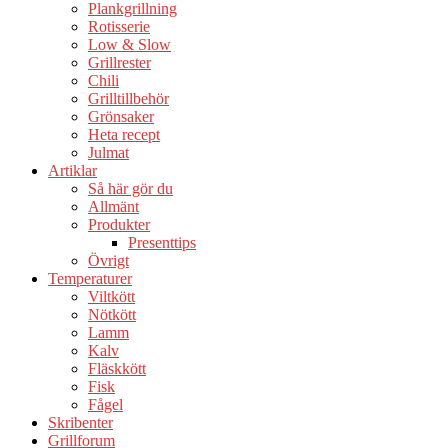
Plankgrillning
Rotisserie
Low & Slow
Grillrester
Chili
Grilltillbehör
Grönsaker
Heta recept
Julmat
Artiklar
Så här gör du
Allmänt
Produkter
Presenttips
Övrigt
Temperaturer
Viltkött
Nötkött
Lamm
Kalv
Fläskkött
Fisk
Fågel
Skribenter
Grillforum