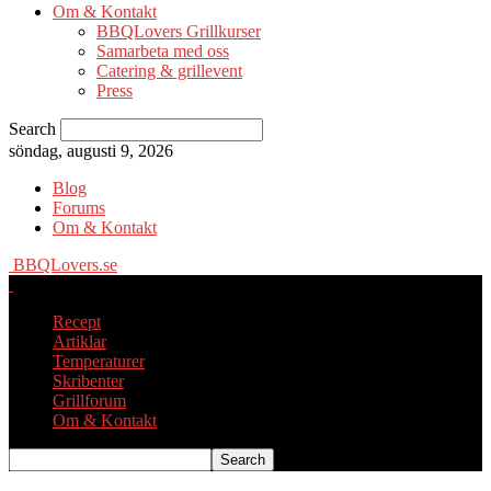
Om & Kontakt
BBQLovers Grillkurser
Samarbeta med oss
Catering & grillevent
Press
Search
söndag, augusti 9, 2026
Blog
Forums
Om & Kontakt
BBQLovers.se
Recept
Artiklar
Temperaturer
Skribenter
Grillforum
Om & Kontakt