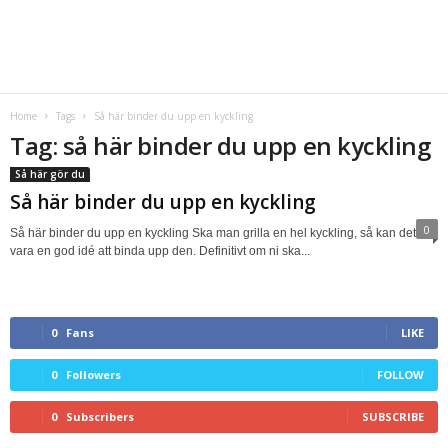
Home
Tags
Så här binder du upp en kyckling
Tag: så här binder du upp en kyckling
Så här gör du
Så här binder du upp en kyckling
0
Så här binder du upp en kyckling Ska man grilla en hel kyckling, så kan det
vara en god idé att binda upp den. Definitivt om ni ska...
0
Fans
LIKE
0
Followers
FOLLOW
0
Subscribers
SUBSCRIBE