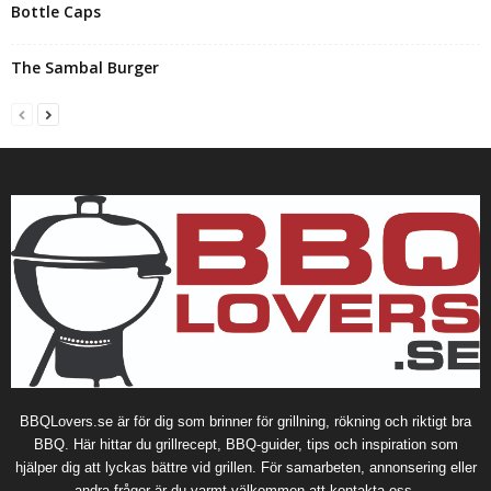
Bottle Caps
The Sambal Burger
BBQLovers.se är för dig som brinner för grillning, rökning och riktigt bra
BBQ. Här hittar du grillrecept, BBQ-guider, tips och inspiration som
hjälper dig att lyckas bättre vid grillen. För samarbeten, annonsering eller
andra frågor är du varmt välkommen att kontakta oss.