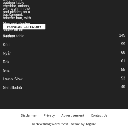
POPULAR CATEGORY
145
Recept
99
Kött
68
Nyår
61
Rök
55
Gris
53
Low & Slow
49
Grilltillbehör
Disclaimer
Privacy
Advertisement
Contact Us
© Newsmag WordPress Theme by TagDiv