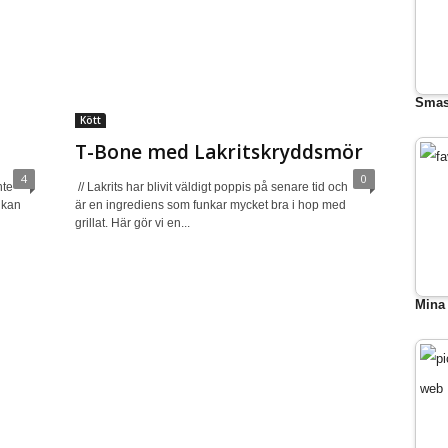
Smas
Kött
T-Bone med Lakritskryddsmör
4
0
nte
// Lakrits har blivit väldigt poppis på senare tid och
 kan
är en ingrediens som funkar mycket bra i hop med
grillat. Här gör vi en...
Mina 