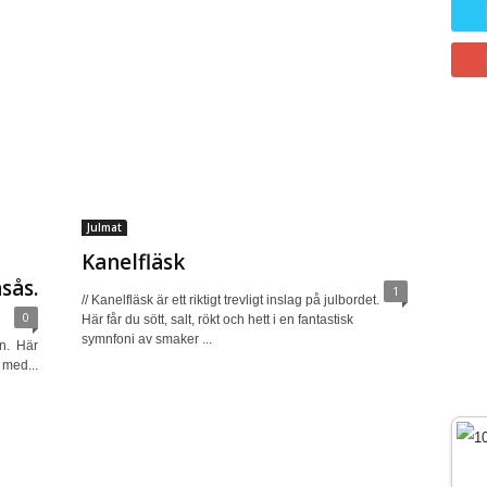
Julmat
Kanelfläsk
sås.
1
// Kanelfläsk är ett riktigt trevligt inslag på julbordet.
0
Här får du sött, salt, rökt och hett i en fantastisk
symnfoni av smaker ...
nn. Här
 med...