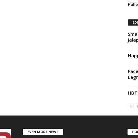
Pulle
ED
Smas
jala
Happ
Face
Lagr
HBT
EVEN MORE NEWS
PO