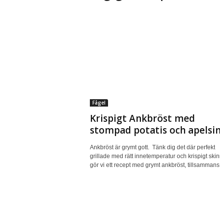
Fågel
Krispigt Ankbröst med
stompad potatis och apelsin
Ankbröst är grymt gott. Tänk dig det där perfekt
grillade med rätt innetemperatur och krispigt ski
gör vi ett recept med grymt ankbröst, tillsammans