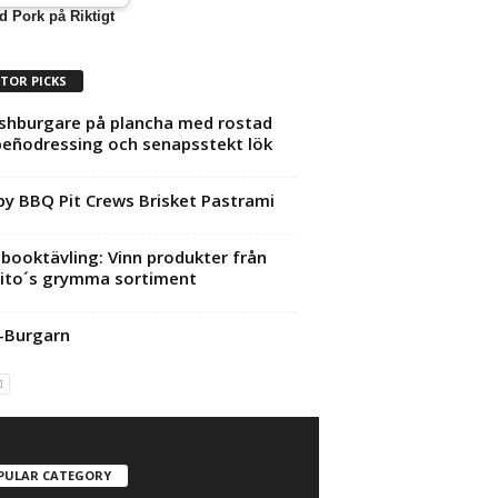
d Pork på Riktigt
ITOR PICKS
hburgare på plancha med rostad
peñodressing och senapsstekt lök
y BBQ Pit Crews Brisket Pastrami
booktävling: Vinn produkter från
ito´s grymma sortiment
-Burgarn
PULAR CATEGORY