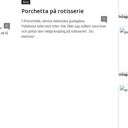
Gris
Porchetta på rotisserie
Inlag
1
// Porschetta, denna italienska gudagåva.
0
Fläsksida fylld med örter. Här låter jag svålen vara kvar
ar
och grillar den riktigt knaprig på rotisseriet . Du
att få
behöver: ...
inlag