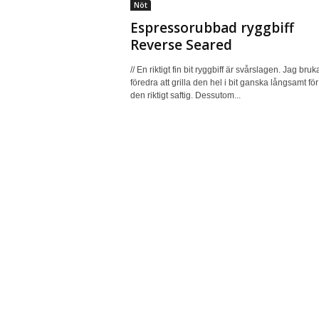
Nöt
Espressorubbad ryggbiff
Reverse Seared
// En riktigt fin bit ryggbiff är svårslagen. Jag bruk
föredra att grilla den hel i bit ganska långsamt för 
den riktigt saftig. Dessutom...