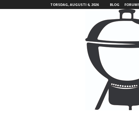
TORSDAG, AUGUSTI 6, 2026
BLOG
FORUM
B
B
Q
L