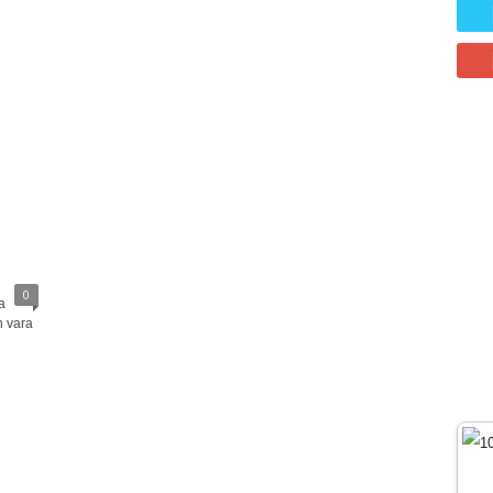
0
a
n vara