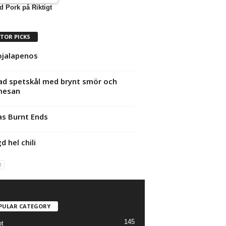
d Pork på Riktigt
ITOR PICKS
jalapenos
lad spetskål med brynt smör och
mesan
s Burnt Ends
d hel chili
PULAR CATEGORY
145
t