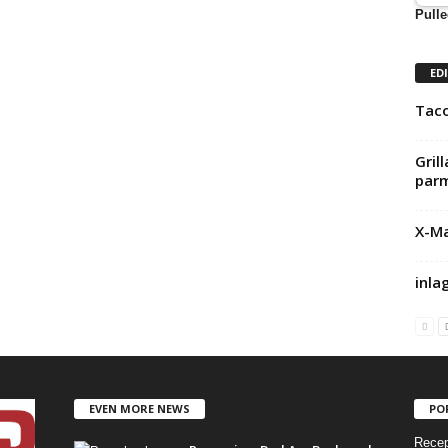
Pulle
ED
Taco
Gril
par
X-Ma
inlag
EVEN MORE NEWS
PO
Recep