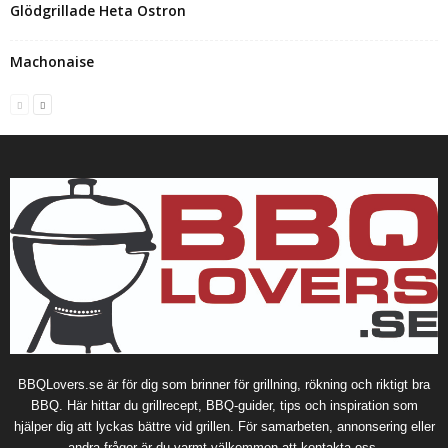
Glödgrillade Heta Ostron
Machonaise
BBQLovers.se är för dig som brinner för grillning, rökning och riktigt bra
BBQ. Här hittar du grillrecept, BBQ-guider, tips och inspiration som
hjälper dig att lyckas bättre vid grillen. För samarbeten, annonsering eller
andra frågor är du varmt välkommen att kontakta oss.