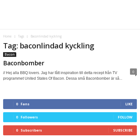
Home
Tags
Baconlindad kyckling
Tag: baconlindad kyckling
Bacon
Baconbomber
0
// Hej alla BBQ lovers. Jag har fått inspiration till detta recept från TV
programmet United States Of Bacon. Dessa små Baconbomber är så...
0
Fans
LIKE
0
Followers
FOLLOW
0
Subscribers
SUBSCRIBE