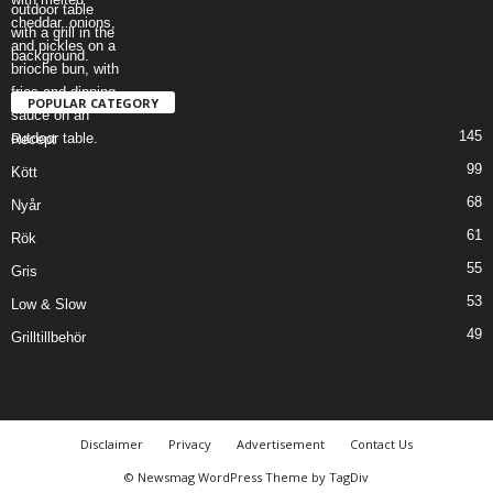
POPULAR CATEGORY
145
Recept
99
Kött
68
Nyår
61
Rök
55
Gris
53
Low & Slow
49
Grilltillbehör
Disclaimer
Privacy
Advertisement
Contact Us
© Newsmag WordPress Theme by TagDiv